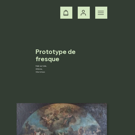
Prototype de
fresque
Huile sur toile,
XIXème,
55x120cm