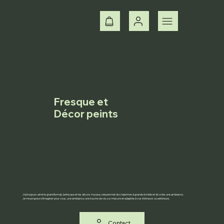
Fresque et
Décor peints
J’ai toujours aimé le grand format, la fresque et les décors muraux, cela permet de s’exprimer à grande échelle et de créer une ambiance.
Je me propose d'imaginer pour vous, une ambiance, une touche de vie, sur mesure et adaptée à vos intérieurs ou extérieurs.
Contact